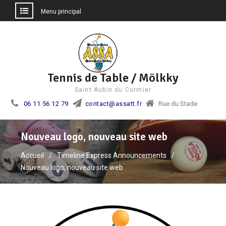
Menu principal
Aller
au
contenu
Tennis de Table / Mölkky
Saint Aubin du Cormier
06 11 56 12 79
contact@assatt.fr
Rue du Stade
Nouveau logo, nouveau site web
Accueil
Timeline Express Announcements
Nouveau logo, nouveau site web