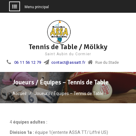
Menu principal
Aller
au
contenu
Tennis de Table / Mölkky
Saint Aubin du Cormier
06 11 56 12 79
contact@assatt.fr
Rue du Stade
Joueurs / Équipes – Tennis de Table
Accueil
Joueurs / Équipes – Tennis de Table
4
équipes adultes :
Division 1a :
équipe 1(entente ASSA TT/ Liffré US)