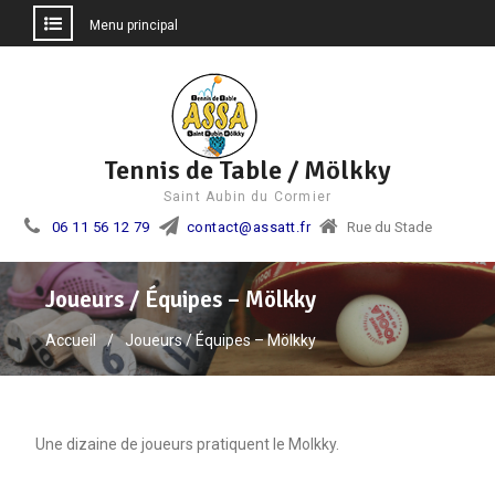
Menu principal
Aller
au
contenu
Tennis de Table / Mölkky
Saint Aubin du Cormier
06 11 56 12 79
contact@assatt.fr
Rue du Stade
Joueurs / Équipes – Mölkky
Accueil
Joueurs / Équipes – Mölkky
Une dizaine de joueurs pratiquent le Molkky.