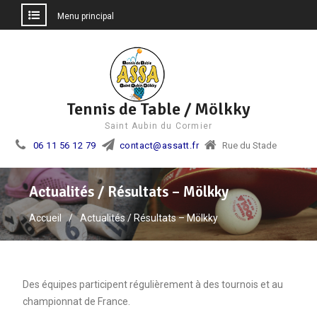
Menu principal
Aller
au
contenu
Tennis de Table / Mölkky
Saint Aubin du Cormier
06 11 56 12 79
contact@assatt.fr
Rue du Stade
Actualités / Résultats – Mölkky
Accueil
Actualités / Résultats – Mölkky
Des équipes participent régulièrement à des tournois et au
championnat de France.